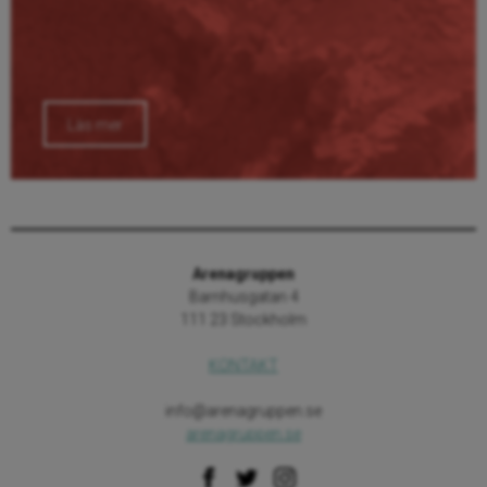
Läs mer
Arenagruppen
Barnhusgatan 4
111 23 Stockholm
KONTAKT
info@arenagruppen.se
arenagruppen.se