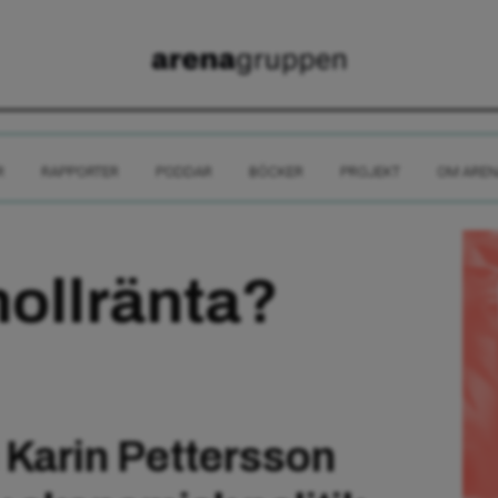
R
RAPPORTER
PODDAR
BÖCKER
PROJEKT
OM AREN
nollränta?
Karin Pettersson