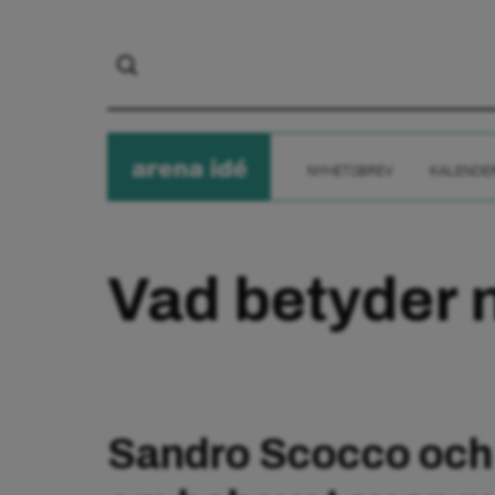
arena
ide
NYHETSBREV
KALENDE
Vad betyder 
Sandro Scocco och 