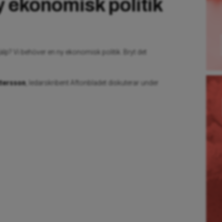
 ekonomisk politik
älp? Vi behöver en ny ekonomisk politik. Bryt det
ttersson
, ledarskribent Aftonbladet diskuterar under