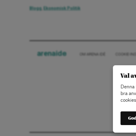
Blogg
,
Ekonomisk Politik
arena
ide
OM ARENA IDÉ
COOKIE-IN
Val a
Denna w
bra anv
cookies
God