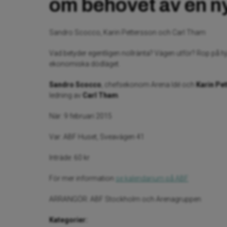
om behovet av en ny
Sandro Scocco, Karin Pettersson och Carl Tham
Vad betyder egentligen nollränta? Vägen utför? Rop på hj
ekonomiska dödläget.
Sandro Scocco
, chefsekonom Arena Idé och
Karin Pe
ledning av
Carl Tham
.
När: 9 februari 2015
Var: ABF Huset, Sveavägen 41
Inträde: 60 kr
För mer information
se kalendarium på ABF
ARRANGÖR: ABF Stockholm och Arenagruppen
Kategorier: