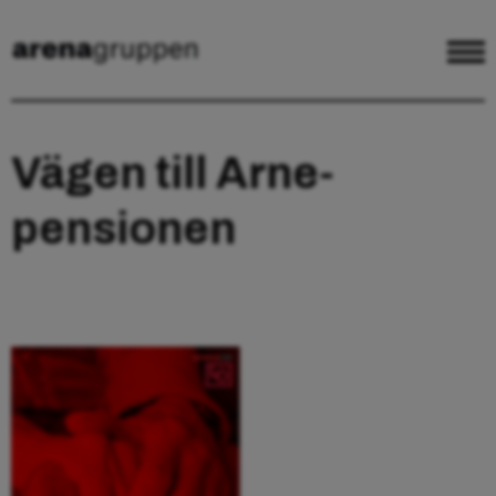
Vägen till Arne-
pensionen