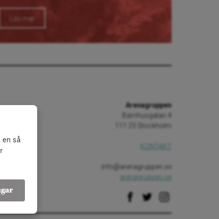
Läs mer
Arenagruppen
Barnhusgatan 4
111 23 Stockholm
 en så
KONTAKT
r
info@arenagruppen.se
arenagruppen.se
ngar