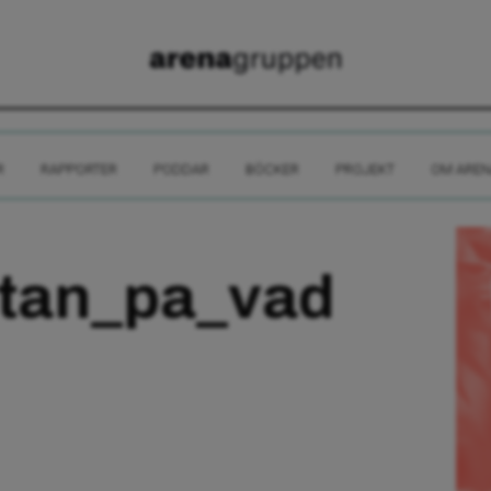
R
RAPPORTER
PODDAR
BÖCKER
PROJEKT
OM AREN
ntan_pa_vad