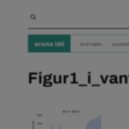
arena
ide
NYHETSBREV
KALENDE
Figur1_i_va