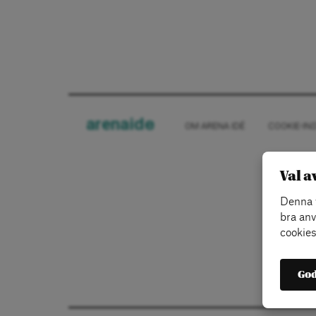
arena
ide
OM ARENA IDÉ
COOKIE-IN
Val a
Denna w
bra anv
cookies
God