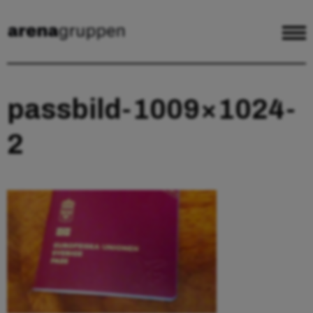
passbild-1009×1024-
2