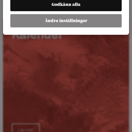
Läs mer
Godkänn alla
Ändra inställningar
Kalender
Läs mer