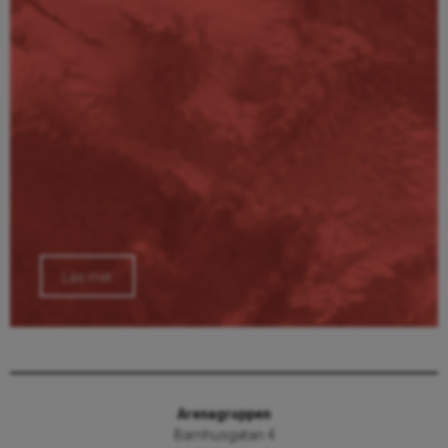
Läs mer
Arenagruppen
Barnhusgatan 4