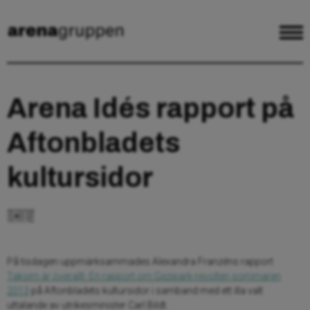
Arena Idés rapport på
Aftonbladets
kultursidor
På tisdagen uppmärksammades Alexandra Franzéns rapport
Taksim är överallt- En rapport om Gezipark-revolten sommaren
2013
på Aftonbladets kultursidor i samband med ett illa valt
uttalande av utrikesminister Carl Bildt.