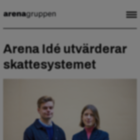
Arena Idé utvärderar
skattesystemet