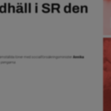
dhäll i SR den
ämställda löner med socialförsäkringsminister
Annika
 pengarna.