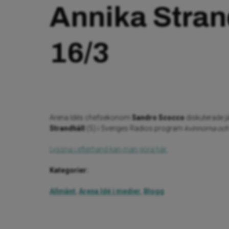
Annika Stran
16/3
Arena Idés chefsekonom
Sandro Scocco
diskuterade j
Strandhäll
(S) i Sveriges Radios program
kvinnorna och
Lyssna i efterhand kan man göra här.
Kategorier:
Allmänt
,
Arena Idé i medier
,
Blogg