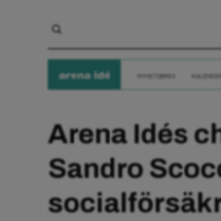
arena
ide
NYHETSBREV
KALENDE
Arena Idés 
Sandro Scoc
socialförsäk