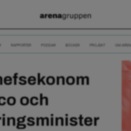
R
RAPPORTER
PODDAR
BÖCKER
PROJEKT
OM AREN
chefsekonom
co och
ringsminister