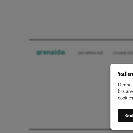
arena
ide
OM ARENA IDÉ
COOKIE-IN
Val a
Denna w
bra anv
cookies
God