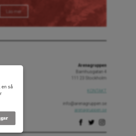
Läs mer
Arenagruppen
Barnhusgatan 4
111 23 Stockholm
 en så
KONTAKT
r
info@arenagruppen.se
arenagruppen.se
ngar