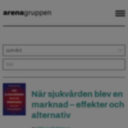
sjukvård
När sjukvården blev en
marknad – effekter och
alternativ