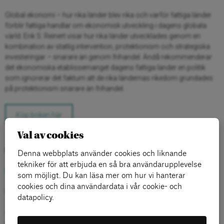
Global ekonomi – hur rika länder blev rika och varför fattiga länder
förblir fattiga handlar om ekonomisk utveckling i dagens globala
värld. Erik S. Reinert visar hur rika länder utvecklades genom en
kombination av statlig intervention, protektionism och strategiska
investeringar – snarare än genom frihandel. Ändå rekommenderar
det ekonomiska etablissemanget dagens fattiga länder en politik
som ignorerar det faktum att de rika ländernas rikedom grundades
på protektionism snarare än frihandel.
Köp boken här
Val av cookies
Författare
Denna webbplats använder cookies och liknande
tekniker för att erbjuda en så bra användarupplevelse
Erik S. Reinert
som möjligt. Du kan läsa mer om hur vi hanterar
cookies och dina användardata i vår cookie- och
Erik S. Reinert är en norsk ekonom, i dag professor vid universitetet i
datapolicy.
Tallinn University of Technology. Han är specialiserad på
utvecklingsekonomi och ekonomisk historia och en av
nyckelpersonerna i en växande världsomfattande rörelse som