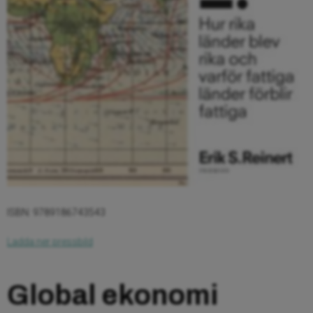
ISBN: 9789186743543
Ladda ner pressbild
Global ekonomi