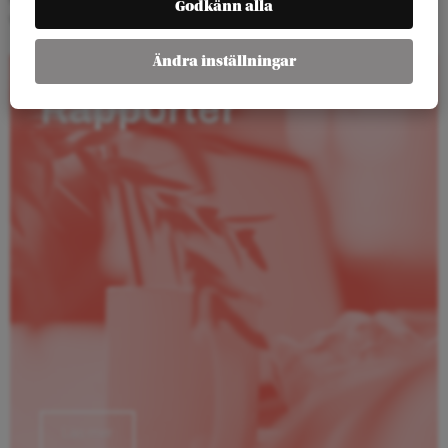
Godkänn alla
vänder sig mot den neoklassiska ekonomiska teorin.
Ändra inställningar
Rapporter
Läs mer