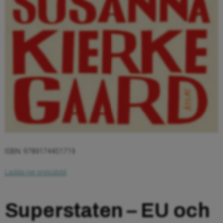
ISBN: 9789174451719
Ladda ner pressbild
Superstaten – EU och