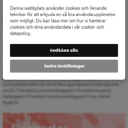
Omslag: Lisa Benk
Denna webbplats använder cookies och liknande
tekniker för att erbjuda en så bra användarupplevelse
som möjligt. Du kan läsa mer om hur vi hanterar
Köp boken här
cookies och dina användardata i vår cookie- och
datapolicy.
Författare
Godkänn alla
Susanna Kierkegaard
Ändra inställningar
Susanna Kierkegaard är ledarskribent på Aftonbladet och en av
Sveriges största politiska opinionsbildare på Tiktok. Hon har en
examen från University of Oxford, har tidigare arbetat i
Europaparlamentet och skrivit flera uppmärksammade rapporter
om EU. Pressbild Susanna Kierkegaard 1 Pressbild Susanna
Kierkegaard 2 Pressbild Susanna Kierkegaard 3 Foto: Anneli
Nygårds