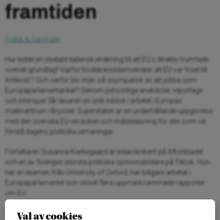
framtiden
Politik & Samhälle
Hur ledde en obetald italiensk elräkning till att EU:s direktiv trumfade
svensk grundlag? Varför trodde kristdemokrater att EU var fröet till
Antikrist ? Och varför blir man så osympatisk av att jobba som
Europaparlamentariker? Genom personliga anekdoter, reportage
och intervjuer får läsaren en unik inblick i arbetet i Europas
maktcentrum i Bryssel. Superstaten är en underhållande uppgörelse
med den svenska EU-skräcken och måsteläsning för den som vill
förstå dagens politiska utmaningar.
Författaren Susanna Kierkegaard är ledarskribent på Aftonbladet
och en av Sveriges största politiska opinionsbildare på Tiktok. Hon
har en examen från University of Oxford, har tidigare arbetat i
Europaparlamentet och skrivit flera uppmärksammade rapporter
om EU.
Utgivning: På Europadagen 9 maj
Val av cookies