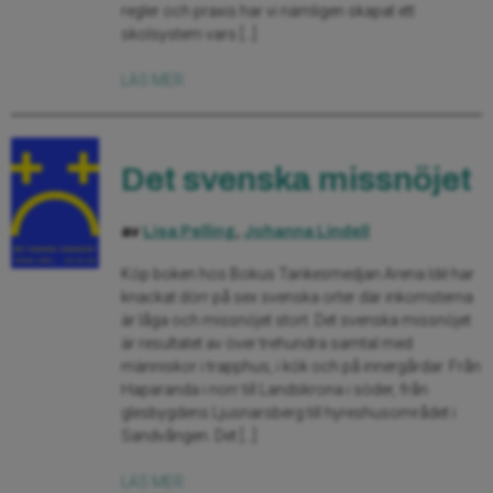
regler och praxis har vi nämligen skapat ett
skolsystem vars […]
LÄS MER
Det svenska missnöjet
av
Lisa Pelling
,
Johanna Lindell
Köp boken hos Bokus Tankesmedjan Arena Idé har
knackat dörr på sex svenska orter där inkomsterna
är låga och missnöjet stort. Det svenska missnöjet
är resultatet av över trehundra samtal med
människor i trapphus, i kök och på innergårdar. Från
Haparanda i norr till Landskrona i söder, från
glesbygdens Ljusnarsberg till hyreshusområdet i
Sandvången. Det […]
LÄS MER