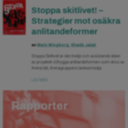
Stoppa skitlivet! –
Strategier mot osäkra
anlitandeformer
av
Mats Wingborg
,
Shadé Jalali
Stoppa Skitlivet är den tredje och avslutande delen
av projektet »Otrygga anlitandeformer« som drivs av
Arena Idé, Arenagruppens tankesmedja.
LÄS MER
Rapporter