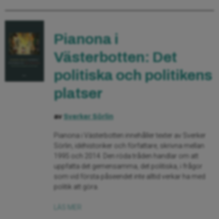
Pianona i
Västerbotten: Det
politiska och politikens
platser
av
Sverker Sörlin
Pianona i Västerbotten innehåller texter av Sverker
Sörlin, idéhistoriker och författare, skrivna mellan
1995 och 2014. Den röda tråden handlar om att
uppfatta det gemensamma, det politiska, i frågor
som vid första påseendet inte alltid verkar ha med
politik att göra.
LÄS MER