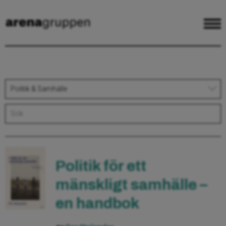
Politik & Samhälle
Politik för ett
mänskligt samhälle –
en handbok