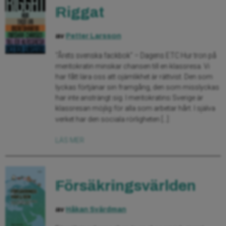
Riggat
av
Petter Larsson
“Årets svenska fackbok” – Dagens ETC Hur tron på
meritokratin minskar chansen till en klassresa. Vi
har fått lära oss att ojämlikhet är rättvist. Den som
lyckas förtjänar sin framgång, den som misslyckas
har inte ansträngt sig. I meritokratins Sverige är
klassresan möjlig för alla som arbetar hårt. I själva
verket har den sociala rörligheten […]
LÄS MER
Försäkringsvärlden
av
Håkan Svärdman