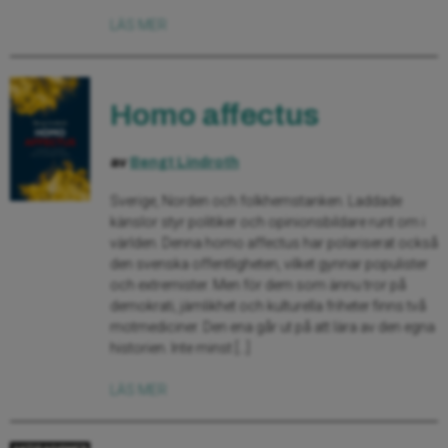
LÄS MER
Homo affectus
av
Bengt Lindroth
Sverige, Norden och folkhemstanken. Laddade
känslor styr politiker och opinionsbildare runt om i
världen. Denna homo affectus har polariserat också
den svenska offentligheten, vilket gynnar populister
och extremister. Men för dem som ännu tror på
demokrati, jämlikhet och kulturella friheter finns två
motmediciner. Den ena går ut på att lära av den egna
historien. Inte minst […]
LÄS MER