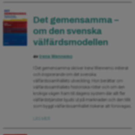
Det gemensamma –
om den svenska
välfärdsmodellen
av
Irene Wennemo
I Det gemensamma skriver Irene Wennemo initierat
och inspirerande om det svenska
välfärdssamhällets utveckling. Hon berättar om
välfärdssamhällets historiska rötter och om den
krokiga vägen fram till dagens system där allt fler
välfärdstjänster bjuds ut på marknaden och den tillit
som byggt välfärdssamhället riskerar att försvagas.
LÄS MER