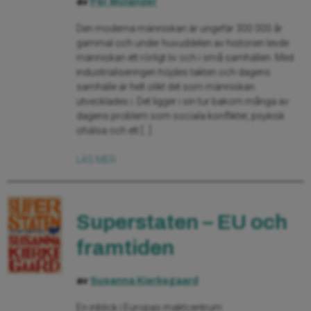
av
Per Molander
Den moderna människan är ungefär 300 000 år
gammal och under huvuddelen av historien levde
människan ett rörligt liv och i små samhällen. Med
industrialiseringen höjdes takten och dagens
samhälle är helt olikt det som människan
utvecklades i. Det ligger i sin tur bakom många av
dagens problem som sociala konflikter, psykisk
ohälsa och ett […]
LÄS MER
Superstaten – EU och
framtiden
av
Susanna Kierkegaard
En inblick i Europas maktcentrum