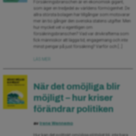
Försäkringsbranschen är en ekonomisk gigant,
som äger en tredjedel av världens förmögenhet. De
allra största bolagen har tillgångar som motsvarar
mer än tio gånger den svenska statens utgifter. Men
hur mycket vet vi egentligen om
försäkringsbranschen? Vad var drivkrafterna som
fick människor att lägga tid, engagemang och inte
minst pengar på just försäkring? Varför och […]
LÄS MER
När det omöjliga blir
möjligt – hur kriser
förändrar politiken
av
Irene Wennemo
Hur kan det politiskt omöjliga plötsligt bli, inte bara