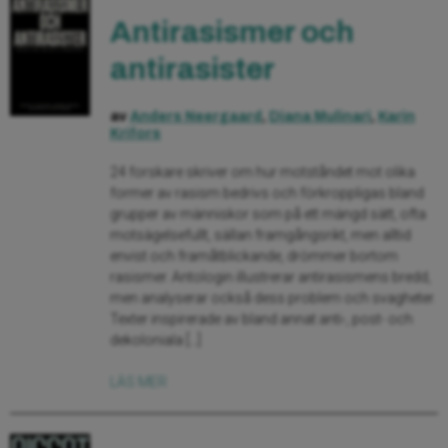
Antirasismer och
antirasister
av
Anders Neergaard
,
Diana Mulinari
,
Karin
Krifors
24 forskare skriver om hur motståndet mot olika
former av rasism bedrivs och förkroppligas bland
grupper av människor som på ett mängd sätt, ofta
motsägelsefullt, sällan framgångsrikt, men alltid
envist och framåtblickande, drömmer bortom
rasismer. Antologin illustrerar antirasismens bredd,
men analyserar också dess problem och svagheter.
Texter inspirerade av bland annat anti-, post- och
dekoloniala […]
LÄS MER