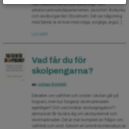
varit statssekreterare på utbildnings- och
arbetsmarknadsdepartementen, skolchef i Botkyrka
och skolborgarråd i Stockholm. Det var någonting
med fjärilar är en bok med roliga, sorgliga, arga […]
LÄS MER
Vad får du för
skolpengarna?
av
Johan Enfeldt
Debatten om valfrihet och vinster i skolan går på
högvarv, men hur fungerar skolmarknaden
egentligen? Och vad innebär skolsegregation? I
denna bok får du lära dig om skolsystemet och
skolmarknaden. Det är mer komplext än frågor om
valfrihet och vinst. Genom en sinnrik kombination av