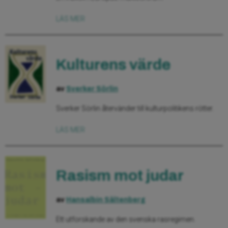
LÄS MER
Kulturens värde
av
Sverker Sörlin
Sverker Sörlin återvänder till kulturpolitikens rötter.
LÄS MER
Rasism mot judar
av
Hansalbin Sältenberg
Ett utforskande av den svenska rasregimen.