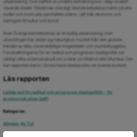
urbanisering. Över hälften av jordens befolkning bor i dag i snabbt
växande städer. Städernas ständigt ökande betydelse märks på alla
nivåer och inom alla samhällets sfärer, i allt från ekonomi och
näringsliv till kultur och konst.
Även Sverige kännetecknas av en tydlig urbanisering, men
utvecklingen här skiljer sig naturligtvis mycket från den globala
trenden av täta, oöverskådliga megastäder och slumbebyggelse.
Förutsättningarna för en radikal och progressiv stadspolitik ser
väldigt olika ut beroende på om vi talar om Malmö eller Mumbai. Den
här rapporten berör i första hand stadspolitik i en svensk kontext.
Läs rapporten
Ladda ned En radikal och progressiv stadspolitik – En
provisorisk utopi (pdf)
Kategorier:
Allmänt
,
Ny Tid