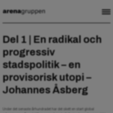
Del 1 | En radikal och
progressiv
stadspolitik – en
provisorisk utopi –
Johannes Åsberg
Under det senaste århundradet har det skett en start global