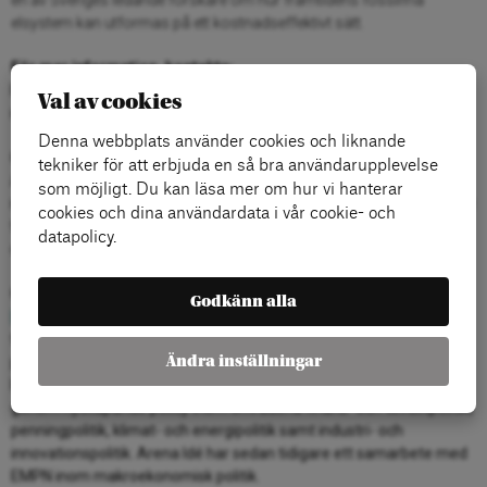
elsystem kan utformas på ett kostnadseffektivt sätt.
För mer information, kontakta:
Rosanna Endre, programansvarig
Val av cookies
rosanna.endre@arenagruppen.se
Denna webbplats använder cookies och liknande
Om Tankesmedjan Arena
tekniker för att erbjuda en så bra användarupplevelse
Arena Idé är en oberoende progressiv tankesmedja. Genom
som möjligt. Du kan läsa mer om hur vi hanterar
rapporter, analyser, seminarier och opinionsbildning bidrar Arena Idé
cookies och dina användardata i vår cookie- och
till samhällsdebatten om ekonomi, arbetsmarknad, välfärd,
datapolicy.
demokrati och klimatomställning.
Om European Macro Policy Network
Godkänn alla
European Macro Policy Network (EMPN)
grundades 2021 av den
tyska tankesmedjan Dezernat Zukunft och samlar framåtblickande
Ändra inställningar
policy- och forskningsinstitut från hela Europa. European Macro
Policy Network har som ambition att frigöra Europas potential
genom nyskapande policy inom områdena finans- och tillväxtpolitik,
penningpolitik, klimat- och energipolitik samt industri- och
innovationspolitik. Arena Idé har sedan tidigare ett samarbete med
EMPN inom makroekonomisk politik.