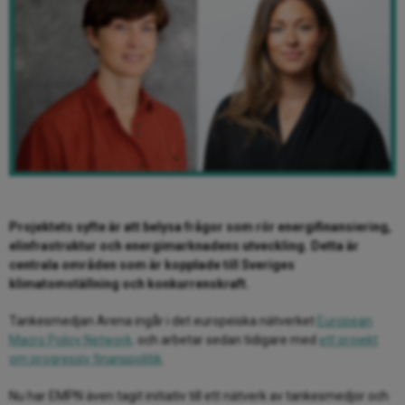
Projektets syfte är att belysa frågor som rör energifinansiering,
elinfrastruktur och energimarknadens utveckling. Detta är
centrala områden som är kopplade till Sveriges
klimatomställning och konkurrenskraft.
Tankesmedjan Arena ingår i det europeiska nätverket
European
Macro Policy Network,
o
ch arbetar sedan tidigare med
ett projekt
om progressiv finanspolitik
.
Nu har EMPN även tagit initiativ till ett nätverk av tankesmedjor och