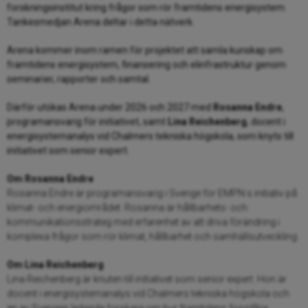
forskningsinstitut kring frågor som rör framtidens energisystem.
Tankesmedjan Arena deltar i detta nätverk.
Arena kommer inom ramen för projektet att samla kunskap om
framtidens energisystem, finansering och elinfrastruktur genom
seminarier, rapporter och samtal.
Därför utökas Arena under 2026 och 2027 med
Rosanna Endre
,
programansvarig för initiativet, samt
Lina Reichenberg
, docent i
energisystemanalys vid Chalmers tekniska högskola, som knyts till
initiativet som senior expert.
Om Rosanna Endre
Rosanna Endre är programansvarig i Sverige för EMPN:s initiativ på
klimat- och energiområdet. Rosanna är hållbarhets- och
kommunikationsstrateg med erfarenhet av att driva förändring i
komplexa frågor som rör klimat, hållbarhet och samhällsutveckling.
Om Lina Reichenberg
Lina Reichenberg är knuten till initiativet som senior expert. Hon är
docent i energisystemanalys vid Chalmers tekniska högskola och
en av Sveriges ledande forskare om hur framtidens fossilfria