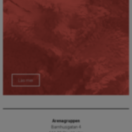
Läs mer
Arenagruppen
Barnhusgatan 4