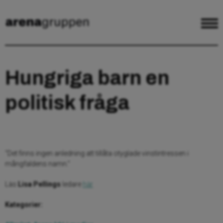
Hungriga barn en
politisk fråga
“Det finns ingen anledning att tillåta otyglade vinstintressen i
mångfaldens namn.”
Läs
Lisa Pellings
ledare
här
Kategorier: