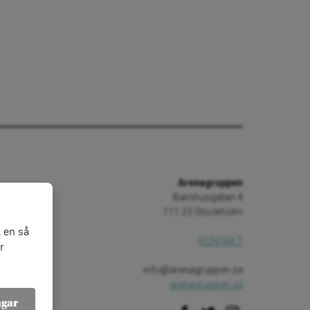
Arenagruppen
Barnhusgatan 4
111 23 Stockholm
 en så
KONTAKT
r
info@arenagruppen.se
arenagruppen.se
ngar