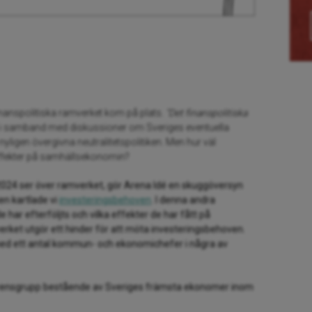
finanspolitiska ramverket kom på plats.
“Det finanspolitiska
s i samband med diskussioner om Sveriges eventuella
ligen övergivna neutralitetspolitiken. Men hur väl
 effekter på samhällsekonomin?
24 ser över ramverket, gör Arena Idé en skuggöversyn
en kartlade vi
investeringsbehoven
. I denna andra
 har efterföljts och vilka effekter de har fått på
rket utgör ett hinder för att möta investeringsbehoven.
med ett antal kommun- och ekonomichefer i några av
referensgrupp bestående av Sveriges främsta ekonomer inom