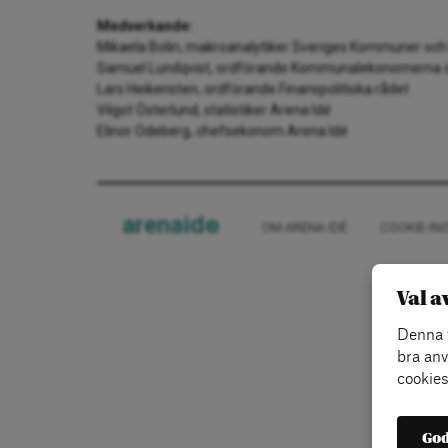
Medverkande:
Mikaela Bolin, makroanalytiker Sveriges Kommuner och
Samuel Lundqvist, ordförande Kommunalekonomerna o
Lars Heikensten, ordförande Finanspolitiska rådet
Vilgot Österlund, statistiker Arena Idé
Elinor Odeberg, chefsekonom Arena Idé
arena
ide
OM ARENA IDÉ
COOKIE-IN
Val a
Denna w
bra anv
cookies
God