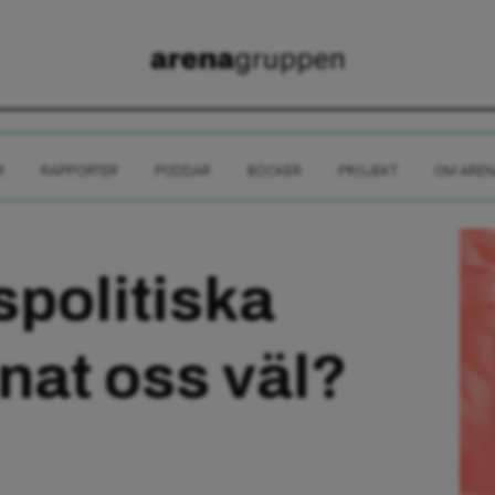
R
RAPPORTER
PODDAR
BÖCKER
PROJEKT
OM AREN
spolitiska
nat oss väl?