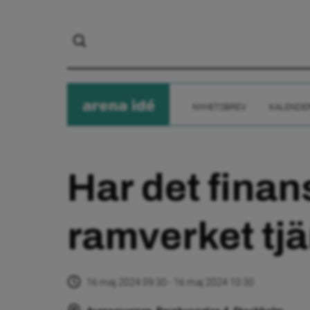
arena
ide
NYHETSBREV
KALENDE
Har det finan
ramverket tjä
16 maj 2024 09:30 - 16 maj 2024 10:30