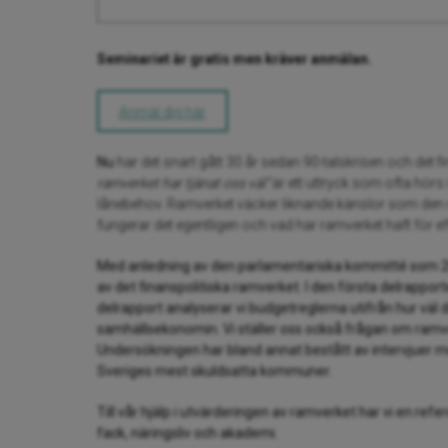
Seminariet är gratis men kräver anmälan.
Anmäl dig här
Nu
har det snart gått 30 år sedan 90-talskrisen och det 
ramverket har tjänat oss väl”
är ett uttryck som ofta hör
lånebehov. Ramverket väcker liknande känslor som den ny
fungerar det egentligen och vad har ramverket haft för
Med anledning av den parlamentariska kommitté som 20
av det finanspolitiska ramverket. I den första delrapport
delrapport analyserar vi budgetreglerna utifrån hur väl de
samhällsekonomin. Vi ställer oss också frågan om ramve
Undersökningen har bland annat bestått av intervjuer 
Sveriges mest skuldsatta kommuner.
Till vår hjälp i utvärderingen av ramverket har vi en 
fack, näringsliv och akademi.