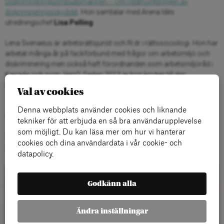
Diskrimineringsombudsmannen – Om nedmonteringen av
diskrimineringsskyddet
. Hon samtalar med Arena Idés
utredningschef
Lisa Pelling
.
Lena Svenaeus är arbetsrättsjurist och fil.dr i rättssociologi. Hon har
arbetat många år på fackförbund med frågor om arbetsmiljö och
diskriminering men också haft förordnanden som arbetsmiljöråd i
Kanada och som JämO. Sedan 2013 är hon knuten till den
rättssociologiska institutionen på Lunds universitet.
Val av cookies
10 samtal klockan 10
är en serie korta samtal där vi pratar med
Denna webbplats använder cookies och liknande
experter om aktuella samhällsfrågor.
tekniker för att erbjuda en så bra användarupplevelse
som möjligt. Du kan läsa mer om hur vi hanterar
Samtalet sänds live på
Arena Idés Facebooksida
. Det kommer
cookies och dina användardata i vår cookie- och
också gå att se i efterhand på arenaide.se/video
datapolicy.
Godkänn alla
Rapporter
Ändra inställningar