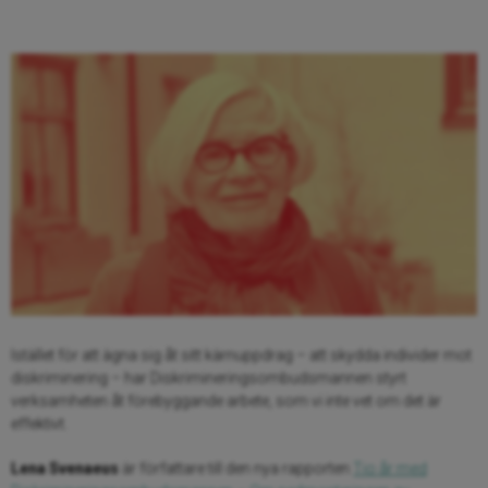
Istället för att ägna sig åt sitt kärnuppdrag – att skydda individer mot
diskriminering – har Diskrimineringsombudsmannen styrt
verksamheten åt förebyggande arbete, som vi inte vet om det är
effektivt.
Lena Svenaeus
är författare till den nya rapporten
Tio år med