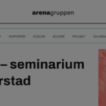
R
RAPPORTER
PODDAR
BÖCKER
PROJEKT
OM AREN
 – seminarium
rstad