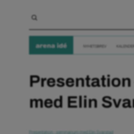
arena
ide
NYHETSBREV
KALENDE
Presentation
med Elin Sva
Presentation - seminarium med Elin Svarstad