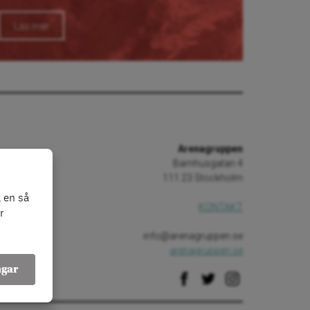
Läs mer
Arenagruppen
Barnhusgatan 4
111 23 Stockholm
 en så
KONTAKT
r
info@arenagruppen.se
arenagruppen.se
ngar