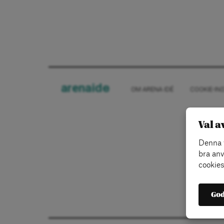
arena
ide
OM ARENA IDÉ
COOKIE-IN
Val a
Denna w
bra anv
cookies
God