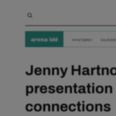
arena
ide
NYHETSBREV
KALENDE
Jenny Hartno
presentation
connections