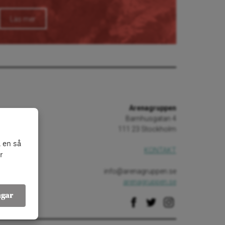
Läs mer
Arenagruppen
Barnhusgatan 4
111 23 Stockholm
 en så
KONTAKT
r
info@arenagruppen.se
arenagruppen.se
ngar