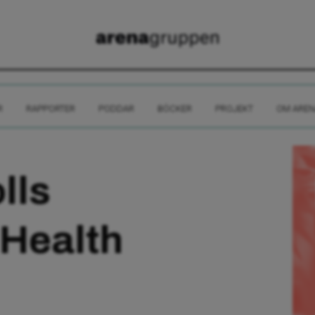
R
RAPPORTER
PODDAR
BÖCKER
PROJEKT
OM AREN
lls
 Health