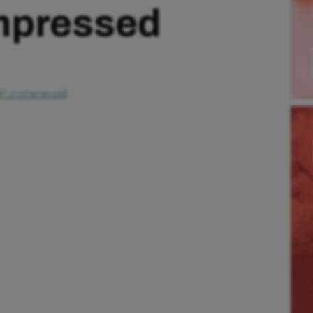
pressed
DIP_compressed