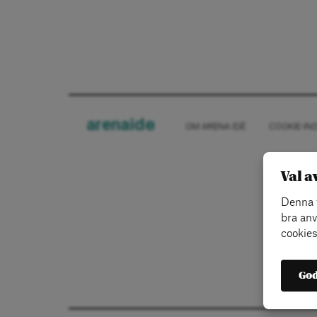
arena
ide
OM ARENA IDÉ
COOKIE-IN
Val a
Denna w
bra anv
cookies
God