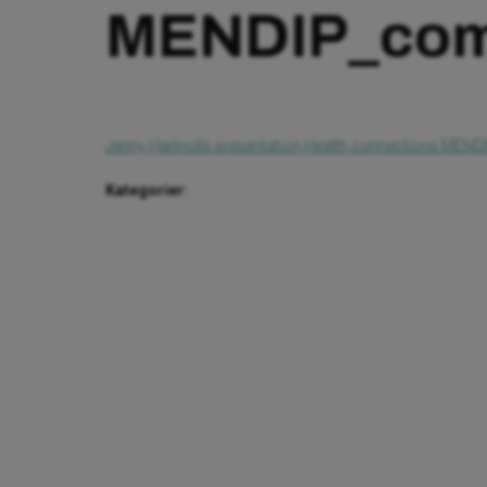
MENDIP_com
Jenny Hartnolls presentation Health connections MEN
Kategorier: