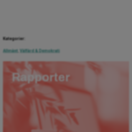
Kategorier:
Allmänt
,
Välfärd & Demokrati
Rapporter