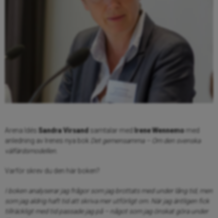
Arena Idés
Sandra Virsand
samtalar med
Irene Wennemo
med
anledning av Irenes nya bok
Det gemensamma – Om den svenska
välfärdsmodellen.
Varför skrev du den här boken?
I boken analyserar jag frågor som jag brottats med under lång tid, men
som jag aldrig haft tid att skriva mer utförligt om. När jag äntligen fick
tillräckligt med tid passade jag på – något som jag önskat göra under