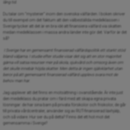
lång tid.
Du talar om ”mysterier” inom den svenska välfärden. I boken skriver
du till exempel om det faktum att den välbeställda medelklassen i
Sverige tycker att det är en bra idé att finansiera välfärd via skatten
medan medelklassen i massa andra länder inte gör det. Varför är det
så?
I Sverige har en gemensamt finansierad välfärdspolitik ett starkt stöd
bland väljarna. I studie efter studie visar det sig att en stor majoritet
gärna vill satsa resurser mer på skola, sjukvård och omsorg även om
det skulle innebär höjda skatter. Men detta är ingen självklarhet utan
beror på att gemensamt finansierad välfärd upplevs svara mot de
behov man har.
Jag upplever att det finns en motsättning i ovanstående. Är inte just
den medelklass du pratar om i färd med att skapa egna privata
lösningar: de har sina barn på privata förskolor och friskolor, de går
till privata vårdcentraler, använder sig av RUT-finansierad läxhjälp,
och så vidare. Hur ser du på detta? Finns det ett hot mot det
gemensamma i Sverige?