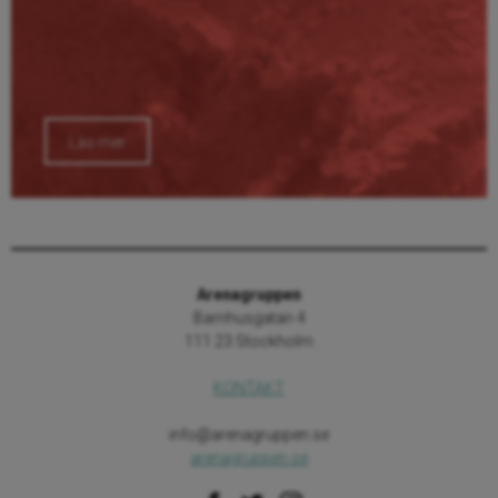
Läs mer
Arenagruppen
Barnhusgatan 4
111 23 Stockholm
KONTAKT
info@arenagruppen.se
arenagruppen.se