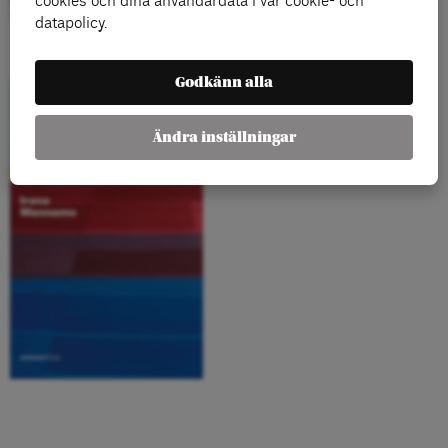
välfärdsmodellen” här ››
cookies och dina användardata i vår cookie- och
datapolicy.
Godkänn alla
Ändra inställningar