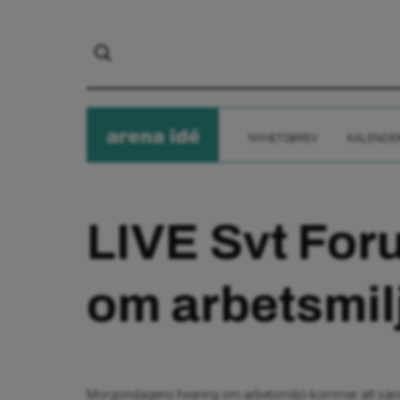
arena
ide
NYHETSBREV
KALENDE
LIVE Svt For
om arbetsmil
Morgondagens hearing om arbetsmiljö kommer att sändas