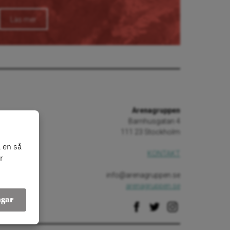
Läs mer
Arenagruppen
Barnhusgatan 4
111 23 Stockholm
 en så
KONTAKT
r
info@arenagruppen.se
arenagruppen.se
ngar