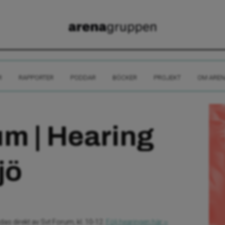
R
RAPPORTER
PODDAR
BÖCKER
PROJEKT
OM AREN
um | Hearing
jö
 direkt av Svt Forum, kl. 10-12.
Följ hearingen här ››