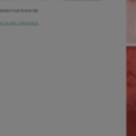
rbete med Arena Idé.
ler se den i efterhand.