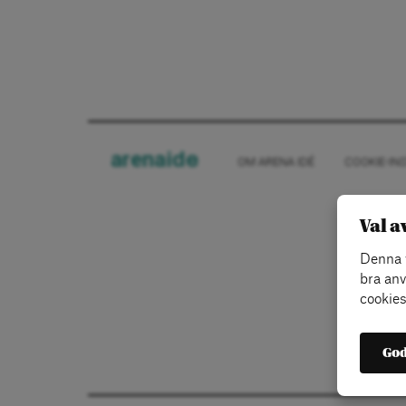
arena
ide
OM ARENA IDÉ
COOKIE-IN
Val a
Denna w
bra anv
cookies
God