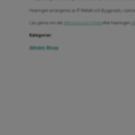
Hearingen arrangeras av IF Metall och Byggnads, i sama
Läs gärna om det
efterspel som följde
efter hearingen
el
Kategorier:
Allmänt
,
Blogg