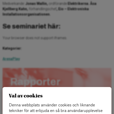
Medverkande:
Jonas Wallin,
ordförande
Elektrikerna. Åsa
Kjellberg Kahn,
förhandlingschef
, Eio – Elektroniska
Installationsorganisationen.
Se seminariet här:
Your browser does not support iframes.
Kategorier:
ArenaPlay
Rapporter
Val av cookies
Denna webbplats använder cookies och liknande
tekniker för att erbjuda en så bra användarupplevelse