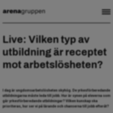
Live: Vilken typ av
utbildning är receptet
mot arbetslösheten?
I dag är ungdomsarbetslösheten skyhög. De yrkesförberedande
utbildningarna måste leda till jobb. Hur är synen på eleverna som
går yrkesförberedande utbildningar? Vilken kunskap ska
prioriteras, hur ser vi på lärande och chanserna till jobb efteråt?