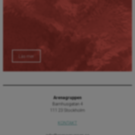
Läs mer
Arenagruppen
Barnhusgatan 4
111 23 Stockholm
KONTAKT