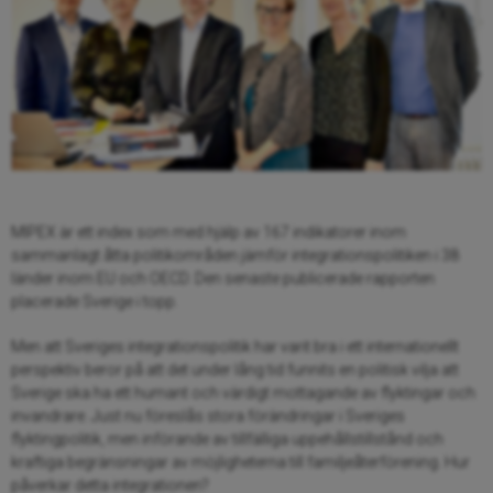
MIPEX är ett index som med hjälp av 167 indikatorer inom
sammanlagt åtta politikområden jämför integrationspolitiken i 38
länder inom EU och OECD. Den senaste publicerade rapporten
placerade Sverige i topp.
Men att Sveriges integrationspolitik har varit bra i ett internationellt
perspektiv beror på att det under lång tid funnits en politisk vilja att
Sverige ska ha ett humant och värdigt mottagande av flyktingar och
invandrare. Just nu föreslås stora förändringar i Sveriges
flyktingpolitik, men införande av tillfälliga uppehållstillstånd och
kraftiga begränsningar av möjligheterna till familjeåterförening. Hur
påverkar detta integrationen?