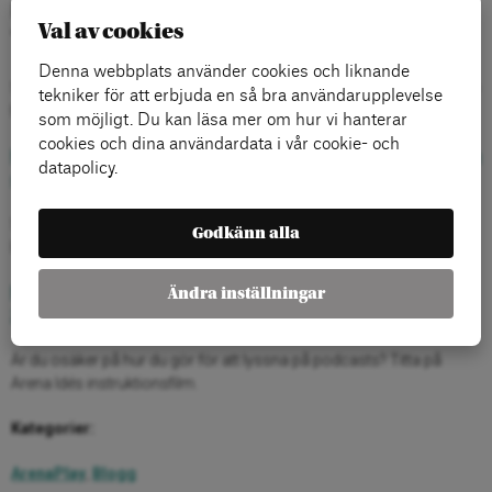
Patrick Joyce, Ida Holmgren och Kristof
Val av cookies
Tamas
Denna webbplats använder cookies och liknande
Se Thomas Huddlestons presentation om MIPEX ranking av Sverige
tekniker för att erbjuda en så bra användarupplevelse
här:
som möjligt. Du kan läsa mer om hur vi hanterar
cookies och dina användardata i vår cookie- och
MIPEX Sweden presentation av Thomas Huddleston i Stockholm
datapolicy.
den 5 april 2016 ››
Se Thomas Huddlestons presentation om MIPEX ranking av EU-
Godkänn alla
länderna här:
MIPEX EU presentation av Huddleston i Stockholm den 5 april
Ändra inställningar
2016 ››
Är du osäker på hur du gör för att lyssna på podcasts? Titta på
Arena Idés instruktionsfilm.
Kategorier:
ArenaPlay
,
Blogg