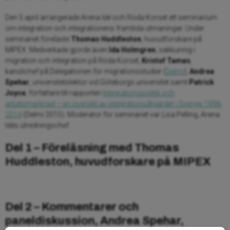
Den 5 april arrangerade Arena Idé och Röda Korset ett seminarium
om integration och integrationens framtida utmaningar. Under
seminariet föreläste
Thomas Huddleston
, huvudforskare på
MIPEX. Medverkade gjorde även
Ida Holmgren
, sakkunnig i
migration och integration på Röda Korset,
Kristof Tamas
,
kanslichef på Delegationen för migrationsstudier (
Delmi
),
Andrea
Spehar
, universitetslektor vid Göteborgs universitet samt
Patrick
Joyce
, författare till rapporten
Integrationspolitik och
arbetsmarknad – en översikt av integrationsåtgärder i Sverige 1998-
2014
(Delmi 2015). Moderator för seminariet var Lisa Pelling, Arena
Idés utredningschef.
Del 1 – Föreläsning med Thomas
Huddleston, huvudforskare på MIPEX
Del 2 – Kommentarer och
paneldiskussion, Andrea Spehar,