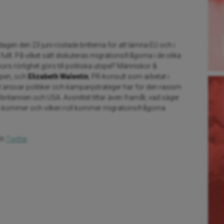
agen den 23 juni röstade britterna för att lämna EU och i
lt. På vilket sätt diskuteras migrationsfrågorna i de olika
rs rörlighet görs till politiska utspel? Människor &
ppen, och
Elizabeth Walentin
, PR-konsult som arbetat i
ket ansvar politiker och kampanjstrateger har för den rasism
tannien och USA. Avsnittet tittar även framåt, vad säger
 kommer och vilken roll kommer migrationsfrågorna
ch
Twitter
.