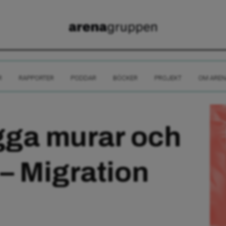
R
RAPPORTER
PODDAR
BÖCKER
PROJEKT
OM AREN
gga murar och
– Migration