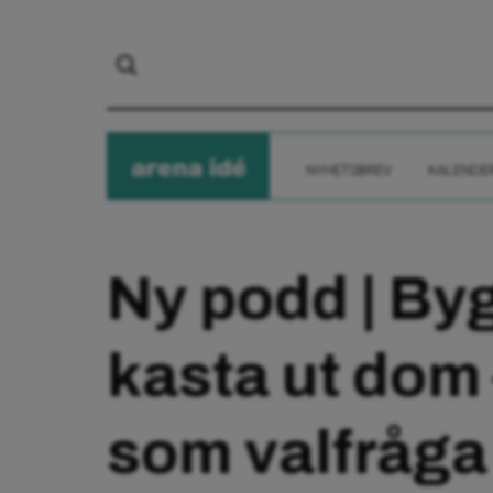
arena
ide
NYHETSBREV
KALENDE
Ny podd | By
kasta ut dom 
som valfråga