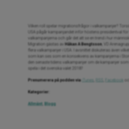
Vilken roll spelar migrationsfrågor i valkampanjer? Torsd
USA pågår kampanjandet inför höstens presidentval för ful
valkampanjerna och går det att se en trend i hur människo
Migration gästas av
Håkan A Bengtsson
, VD Arenagru
flera valkampanjer i USA. I avsnittet diskuteras även vil
som kan ses som en konsekvens av kampanjerna i Storbri
den senaste tidens valkampanjer om de kampanjer som
spela i det svenska valet 2018?
Prenumerera på podden via
iTunes
,
RSS
,
Facebook
o
Kategorier:
Allmänt
,
Blogg