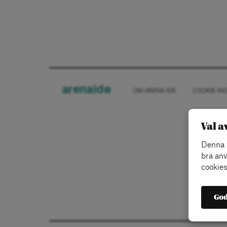
arena
ide
OM ARENA IDÉ
COOKIE-IN
Val a
Denna w
bra anv
cookies
God