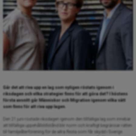
Går det att riva upp en lag som nyligen röstats igenom i
riksdagen och vilka strategier finns för att göra det? I höstens
första avsnitt går Människor och Migration igenom vilka sätt
som finns för att riva upp lagen.
Den 21 juni röstade riksdagen igenom den tillfälliga lag som innebär
att tillfälliga uppehållstillstånd blir norm och kraftigt begränsar rätten
till familjeåterförening för de allra flesta som får skydd i Sverige.