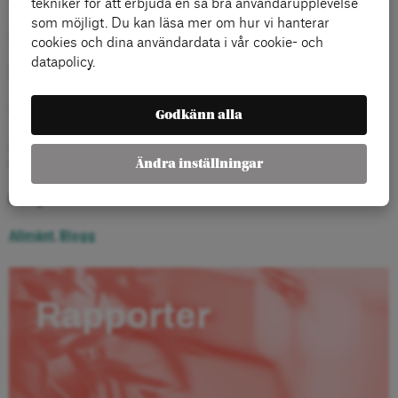
tekniker för att erbjuda en så bra användarupplevelse
som möjligt. Du kan läsa mer om hur vi hanterar
Omröstningen i riksdagen 21 juni
cookies och dina användardata i vår cookie- och
datapolicy.
Få svenskar känner till nya flyktingreglerna
– Svenska Dagbladet
Stort stöd för regeringens flyktingpolitik
– SVT Nyheter
Godkänn alla
Allmänheten om frivilligt arbete och integration
– Novus
undersökning
Ändra inställningar
Kategorier:
Allmänt
,
Blogg
Rapporter