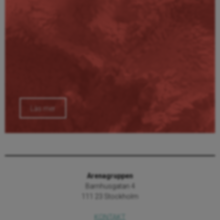
Läs mer
Arenagruppen
Barnhusgatan 4
111 23 Stockholm
KONTAKT