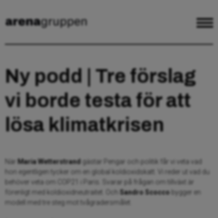
Ny podd | Tre förslag
vi borde testa för att
lösa klimatkrisen
När
Maria Wetterstrand
gästar Pengar och politik får vi veta vad
hon egentligen tycker om en global koldioxidskatt. Vi reder ut vad du
behöver veta om COP21 i Paris. Svarar på frågan om tillväxt är
förenligt med koldioxidneutraitet. Och
Sandro Scocco
bygger en
modell med tre steg mot tvågradersmålet.