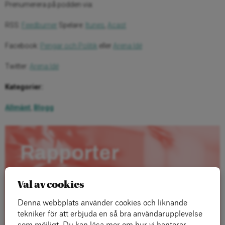
Prenumerera på podden via:
RSS:
Feedburner
Spelare:
Itunes
,
Acast
Facebook:
Pengar och Politik
eller
Arena Idé
Twitter:
Arena Idé
Kategorier:
Allmänt
,
Blogg
Rapporter
Val av cookies
Denna webbplats använder cookies och liknande
tekniker för att erbjuda en så bra användarupplevelse