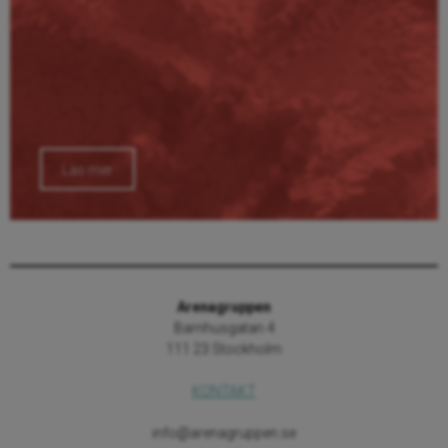
Läs mer
Arenagruppen
Barnhusgatan 4
111 23 Stockholm
KONTAKT
info@arenagruppen.se