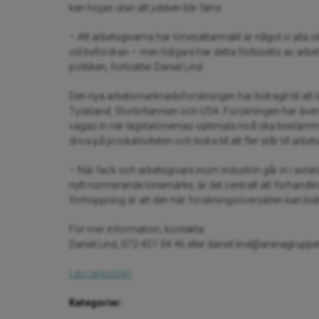
kan höjas utan att jobben blir färre.
– Att arbetsgivarna har lönesättarmakt är något vi alla ob
vid befordran – men tidigare har detta förbisetts av a
politiken, fortsätter Daniel Lind.
Den nya arbetsmarknadsforskningen har bidragit till att 
Tyskland, Storbritannien och USA. Forskningen har även bi
vägas in när lägstalönernas optimala nivå ska bestämma
driva på produktiviteten och bidra till att fler står till 
– När fack och arbetsgivare inom industrin går in i avtal
nytt normerande lönemärke, är det centralt att förhandli
förhoppning är att den här forskningsöversikten kan bidra 
För mer information, kontakta:
Daniel Lind, 072-451 04 46 eller daniel.lind@arenagruppe
Läs rapporten
Kategorier: