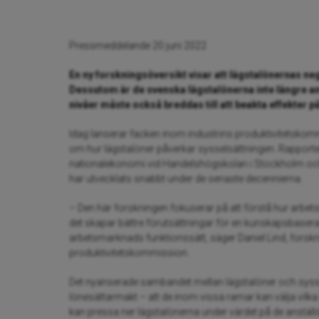
Pressmeddelande 20 juni 2022
En ny forskningsöversikt visar att lägstalönernas ne
Dessutom är de svenska lägstalönerna inte längre 
nivåer måste också breddas till att beakta effekter p
Idag lanserar facken inom industrins produktivitetskom
om hur lägstalöner påverkar sysselsättningen. Rapporten
nationalekonomi vid Handelshögskolan i Stockholm och
har utvecklats snabbt under de senaste decennierna.
– Den här forskningen fokuserar på att förstå hur arbets
det skapar bättre förutsättningar för en kunskapsbaserad 
arbetsmarknads funktionssätt, säger Daniel Lind, forskn
produktivitetskommission.
Det nyanserade sambandet mellan lägstalöner och syssel
lönesättarmakt – att de inom vissa ramar kan välja vilka 
kan pressa ner lägstalönerna under värdet på de anställ