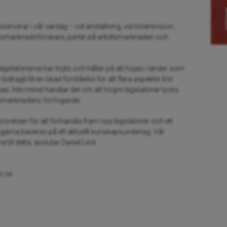
serverar i vår vardag – vid anställning, vid lönerevision,
rbetsmarknadsforskare, parter på arbetsmarknaden och
lägstalönerna har höjts och håller på att höjas i länder som
dragit till en ökad förståelse för att flera aspekter bör
s. Inte minst handlar det om att högre lägstalöner tycks
arbetsmarknadens förfogande.
srörelsen för att förhandla fram nya lägstalöner och ett
ngarna baseras på ett aktuellt kunskapsunderlag. Vår
till detta, avslutar Daniel Lind.
n.se