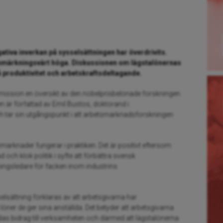
gativa inverkan på sysselsättningen har
överdrivits.
anmärkningsvärt höga.
Diskussionen om lägstalönernas
å
produktivitet och arbetskraftsdeltagande.
mission en översikt av den nobelprisbelönade forskningen
 är författad av Emil Bustos, doktorand i
 tar sin utgångspunkt i att arbetsmarknadsforskningen
marknader fungerar i praktiken. Det är positivt eftersom
och klok politik i syfte att förbättra svensk
ingsledare för facken inom industrins
sättning förklaras av att arbetsgivarna har
löner de ger sina anställda. Det betyder att arbetsgivarna
das bidrag till verksamheten och därmed att lägstalönerna