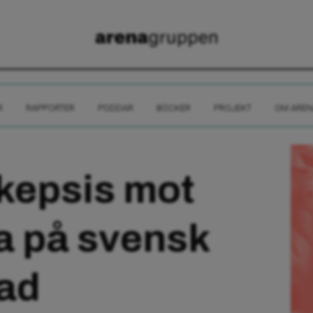
R
RAPPORTER
PODDAR
BÖCKER
PROJEKT
OM AREN
kepsis mot
a på svensk
ad