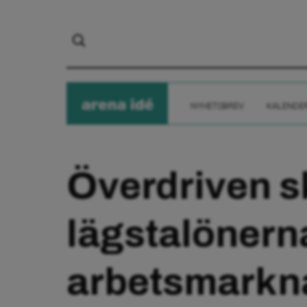
arena
ide
NYHETSBREV
KALENDE
Överdriven s
lägstalönern
arbetsmarkn