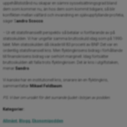
uppehållstistånd nu skapar en sämre sysselsättningsgrad bland
dem som kommer nu, än hos dem som kommit tidigare, så blir
konflikten mellan välfärd och invandring en självuppfyllande profetia,
säger S
andro Scocco
.
– Ur ett statsfinansiellt perspektiv så betalar vi fortfarande av på
statsskulden. Vi har ungefär samma bruttoskuld idag som på 1990-
talet. Men statsskulden då ökade till 83 procent av BNP. Det var en
ordentlig statsfinansiell kris. Men flyktingkrisens bidrag i förhållande
till finanskrisens bidrag var oerhört marginell. Idag fortsätter
bruttoskulden att falla trots flyktingkrisen. Det är kris i utgiftstaken,
menar
Sandro
.
Vi kanske har en institutionell kris, snarare än en flyktingkris,
sammanfattar
Mikael Feldbaum
.
PS. Vi ber om ursäkt för det surrande ljudet i början av podden.
Kategorier:
Allmänt
,
Blogg
,
Ekonomipodden