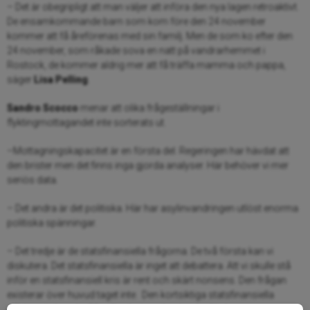
– Det är obegripligt att man väljer att införa den nya lagen retroaktivt.
De ensamkommande barn som kom före den 24 november
kommer att få åreförenas med sin familj. Men de som ko efter den
24 november, som råkade sova en natt på vandrarhemmet i
Rostock, de kommer aldrig mer att få träffa mamma och pappa,
säger
Lisa Pelling
.
Sandro Scocco
menar att olika frågeställningar i
flyktingmottagandet inte sorterats ut.
–Mottagningskapacitet är en första del. Regeringen har hävdat att
den brister men det finns inga gjorda analyser. Här behöver vi mer
seriös data.
– Det andra är det politiska. Här har asylinvandringen utlöst enorma
politiska spänningar.
– Det tredje är de statsfinansiella frågorna. De två första kan vi
diskutera. Det statsfinansiella är inget att debattera. Att vi skulle stå
inför en statsfinansiell kris är rent och skärt nonsens. Den frågan
existerar över huvud taget inte. Den kortsiktiga statsfinansiella
effekten är kanske 30 miljarder i merkostnader. Nu har