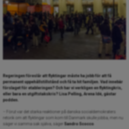
Regeringen föreslår att flyktingar måste ha jobb för att få
permanent uppehållstillstånd och få ta hit familjen. Vad innebär
förslaget för etableringen? Och har vi verkligen en flyktingkris,
eller bara en utgiftstakskris? Lisa Pelling, Arena Idé, gästar
podden.
– Förut var det starka reaktioner på danska socialdemokraters
retorik om att flyktingar som kom till Danmark skulle jobba, men nu
säger vi samma sak själva, säger
Sandro Scocco
.