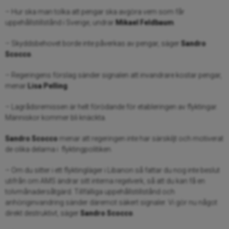
– Hur ska man tolka att pengar ska avgöra vem som får
uppehållstillstånd i Sverige, undrar
Mikael Feldbaum
.
– Skyddsbehovet borde inte påverkas av pengar, säger
Sandro
Scocco
.
– Regeringens förslag sänder signalen att invandrare kostar pengar,
menar
Lisa Pelling
.
– Lagrådsremissen är helt förödande för etableringen av flyktingar.
Människor kommer bli knäckta.
Sandro Scocco
menar att regeringen inte har särskiljt och motiverat
de olika delarna i flyktingpolitiken.
– Om du sitter i ett flyktingläger i Libanon så fattar du nog inte beslut
utifrån om AMS ändrar sitt interna regelverk, så att du kan få en
tolvmånadersåtgärd. Tillfälliga uppehållstillstånd och
anhöriginvandring sänder däremot säkert signaler. Vi gör nu något
direkt destruktivt, säger
Sandro Scocco
.