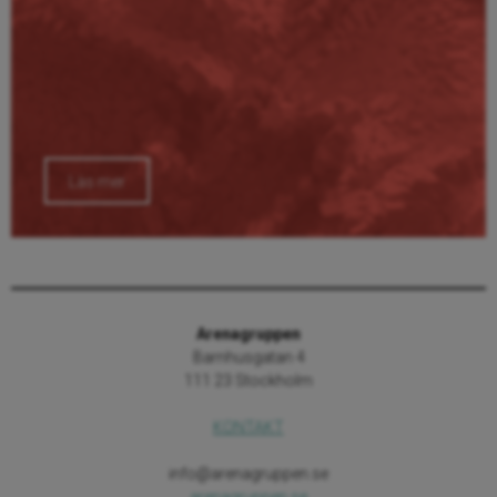
Läs mer
Arenagruppen
Barnhusgatan 4
111 23 Stockholm
KONTAKT
info@arenagruppen.se