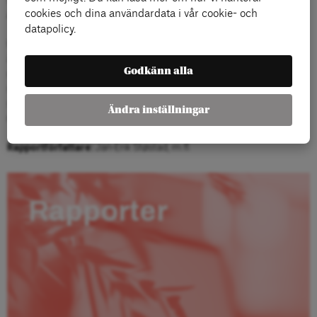
socialt arbete vid Stockholms universitet, som varit expert i
cookies och dina användardata i vår cookie- och
Avkommersialiseringsutredningen.
datapolicy.
Utredningen går noggrant igenom konsekvenserna av de senaste
årtiondenas marknadisering av välfärden inom sju specifika
Godkänn alla
områden: socialtjänst riktad mot barn och ungdomar, barnomsorg,
skola, flyktingmottagande, arbetsmarknadsåtgärder,
specialistsjukvård och äldreomsorg. Slutsatserna är mycket
Ändra inställningar
relevanta för Sverige.
Rapportförfattare:
Jan-Erik Støstad, m.fl.
Rapporter