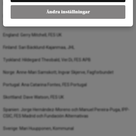
Sammanfattande rapport: Lisa Pelling, Arena Idé
Ändra inställningar
Danmark: Kasper Manniche, Amalie Dam-Hansen, Charlotte Bredal,
FOA
England: Gerry Mitchell, FES UK
Finland: Sari Bäcklund-Kajanmaa, JHL
Tyskland: Hildegard Theobald, Ver.Di, FES APB
Norge: Anne-Mari Samskott, Ingvar Skjerve, Fagforbundet
Portugal: Ana Catarina Fontes, FES Portugal
Skottland: Dave Watson, FES UK
Spanien: Jorge Hernández-Moreno och Manuel Pereira-Puga, IPP-
CSIC, FES Madrid och Fundación Alternativas
Sverige: Mari Huupponen, Kommunal