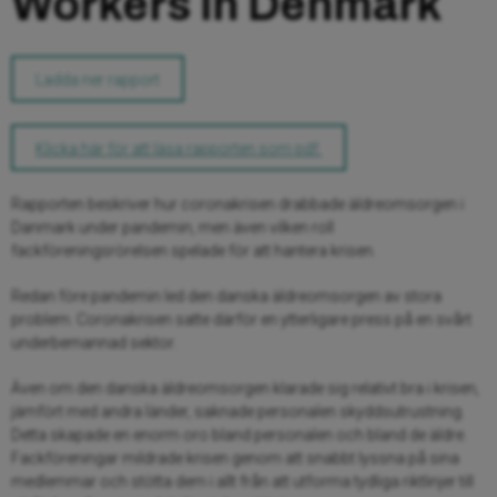
Workers in Denmark
Ladda ner rapport
Klicka här för att läsa rapporten som pdf.
Rapporten beskriver hur coronakrisen drabbade äldreomsorgen i
Danmark under pandemin, men även vilken roll
fackföreningsrörelsen spelade för att hantera krisen.
Redan före pandemin led den danska äldreomsorgen av stora
problem. Coronakrisen satte därför en ytterligare press på en svårt
underbemannad sektor.
Även om den danska äldreomsorgen klarade sig relativt bra i krisen,
jämfört med andra länder, saknade personalen skyddsutrustning.
Detta skapade en enorm oro bland personalen och bland de äldre.
Fackföreningar mildrade krisen genom att snabbt lyssna på sina
medlemmar och stötta dem i allt från att utforma tydliga riktlinjer till