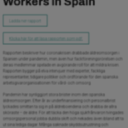
Workers in Spain
Ladda ner rapport
Klicka här för att läsa rapporten som pdf.
Rapporten beskriver hur coronakrisen drabbade äldreomsorgen i
Spanien under pandemin, men även hur fackföreningsrörelsen och
deras medlemmar spelade en avgörande roll för att mildra krisen.
Rapporten bygger på elva intervjuer med experter, fackliga
representanter, tidigare politiker och ordförande för den spanska
arbetsgivarorganisationen för vård- och omsorg.
Pandemin har synliggjort stora brister inom den spanska
äldreomsorgen. Efter år av underfinansiering och personalbrist
lyckades smittan ta sig in på äldreboendena och drabba de allra
sköraste – de äldre. För att täcka den höga sjukfrånvaron tvingades
omsorgspersonal jobba dubbla skift och nekades även ibland att ta
ut sina lediga dagar. Många saknade skyddsutrustning och