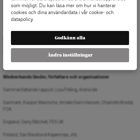
europeiska länder. Rapporterna är skrivna av fackliga experter och
som möjligt. Du kan läsa mer om hur vi hanterar
oberoende forskare och baseras på data från officiella källor,
cookies och dina användardata i vår cookie- och
forsknings- och myndighetsrapporter, enkäter bland
datapolicy.
fackföreningsmedlemmar och intervjuer.
Godkänn alla
Projektet är ett samarbete mellan Arena Idé,
fackförbundet
Kommunal
och den tyska progressiva
tankesmedjan
Friedrich Ebert Stiftung
.
Ändra inställningar
Medverkande länder, författare och organisationer
Sammanfattande rapport, Lisa Pelling, Arena Idé
Danmark, Kasper Manniche, Amalie Dam-Hansen, Charlotte Bredal,
FOA
England, Gerry Mitchell, FES UK
Finland, Sari Bäcklund-Kajanmaa, JHL