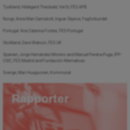
Tyskland, Hildegard Theobald, Ver.Di, FES APB
Norge, Anne-Mari Samskott, Ingvar Skjerve, Fagforbundet
Portugal: Ana Catarina Fontes, FES Portugal
Skottland, Dave Watson, FES UK
Spanien, Jorge Hernández-Moreno and Manuel Pereira-Puga, IPP-
CSIC, FES Madrid and Fundación Alternativas
Sverige, Mari Huupponen, Kommunal
Rapporter