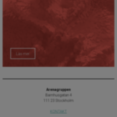
Läs mer
Arenagruppen
Barnhusgatan 4
111 23 Stockholm
KONTAKT