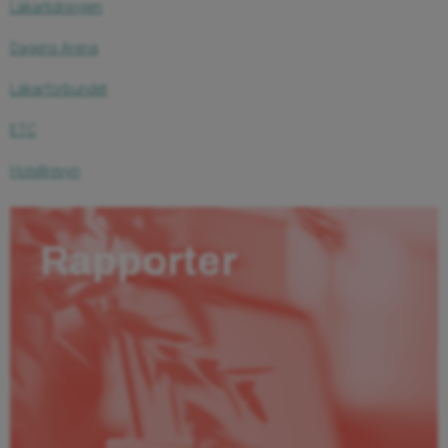
Läkartidningen
Dagens Arena
Läkarförbundet
ETC
Hotellrevyn
Rapporter