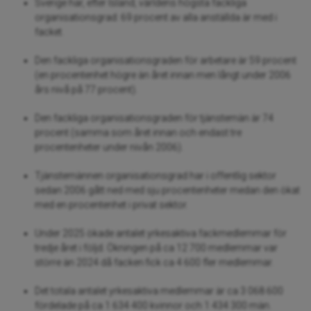
Sverige har, efter Island, världens högsta fackliga
organisationsgrad: 69 procent av alla anställda är med i
facket.
Den fackliga organisationsgraden för arbetare är 59 procent
(en procentenhet högre än året innan men långt under 2006
års nivå på 77 procent).
Den fackliga organisationsgraden för tjänstemän är 74
procent (samma som året innan och endast tre
procentenheter under nivån 2006).
Tjänstemännen organisationsgrad har i offentlig sektor
sedan 2006 gått ned med sju procentenheter medan den ökat
med en procentenhet i privat sektor.
Under 2025 ökade antalet yrkesaktiva fackmedlemmar för
tredje året i följd. Ökningen på ca 12 700 medlemmar var
större än 2024 då facken fick ca 4 600 fler medlemmar.
Det totala antalet yrkesaktiva medlemmar är ca 3 068 600
fördelade på ca 1 634 400 kvinnor och 1 434 300 män.