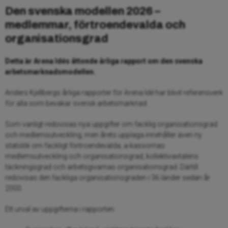
Den svenska modellen 2026 –
medlemmar, förtroendevalda och
organisationsgrad
Detta är Arena Idés åttonde årliga rapport om den svenska
arbetsmarknadsmodellen.
Anders Kjellbergs årliga rapporter för Arena Idé har blivit referensverk
för alla som bevakar svensk arbetsmarknad.
Som vanligt redovisas nya uppgifter om facklig organisationsgrad
och medlemsutveckling, men årets upplaga innehåller även ny
statistik om fackligt förtroendevalda, a-kassornas
medlemsutveckling och organisationsgrad, kollektivavtalens
täckningsgrad och arbetsgivarnas organisationsgrad. Därtill
redovisas den fackliga organisationsgraden i 36 länder sedan år
2000.
Ett urval av uppgifterna i rapporten: