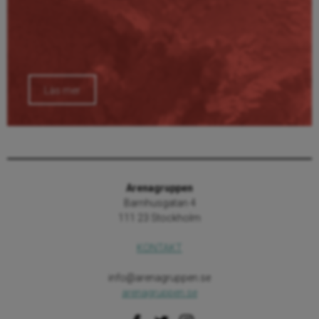
Läs mer
Arenagruppen
Barnhusgatan 4
111 23 Stockholm
KONTAKT
info@arenagruppen.se
arenagruppen.se