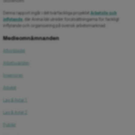
Stockholm
Denna rapport ingår i det tvärfackliga projektet
Arbetsliv och
inflytande
, där Arena Idé utreder förutsättningarna för fackligt
inflytande och organisering på svensk arbetsmarknad.
Medieomnämnanden
Aftonbladet
Arbetsvärlden
Ingenjören
Arbetet
Lag & Avtal 1
Lag & Avtal 2
Publikt