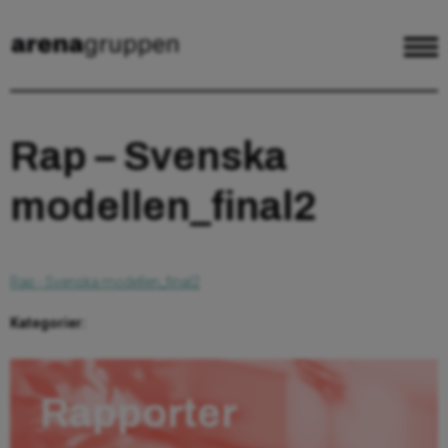
Rap – Svenska
modellen_final2
Rap - Svenska modellen_final2
Kategorier:
Rapporter