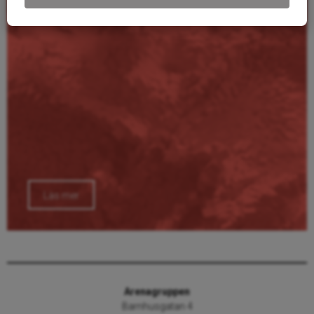
Läs mer
Arenagruppen
Barnhusgatan 4