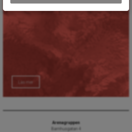
Läs mer
Arenagruppen
Barnhusgatan 4