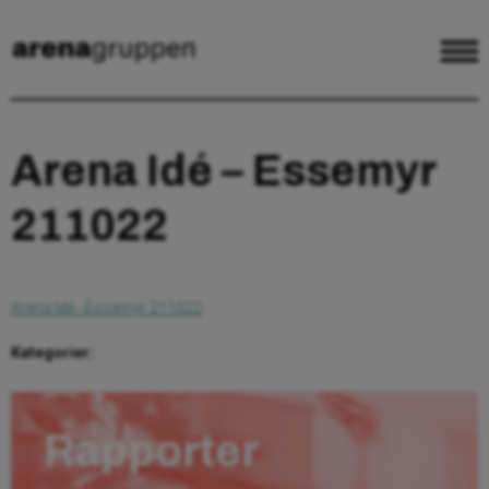
Arena Idé – Essemyr
211022
Arena Idé - Essemyr 211022
Kategorier:
Rapporter