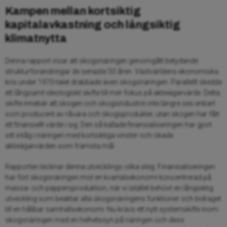
Kampen mellan kortsiktig
kapitalavkastning och långsiktig
klimatnytta
Denna rapport visar att skogsnäringen genomgått betydande
strukturförändringar de senaste 50 åren. Västvärldens ekonomiska
kris under 1970-talet drabbade även skogsnäringen. Parallellt skedde
ett långsamt ideologiskt skifte till mer fokus på aktieägarvärde. Detta
skifte innebär att skogen och skogsindustrin inte längre ses enbart
som producent av råvara och skogsprodukter, utan skogen har fått
ett finansiellt värde i sig. Den så kallade finansialiseringen har gjort
sitt intåg i näringen med kortsiktiga vinster och ökade
aktieägarvärden som främsta mål.
Rapporten tecknar denna utvecklings olika steg. Finansialiseringen
har fört skogsnäringen mot en kvartalsekonomi koncentrerad på
massa- och pappersproduktion, när vi istället behövt en långsiktig
utveckling som beaktar alla skogsnäringens funktioner och bidraget
till en hållbar samhällsekonomi. Nu krävs ett nytt systemskifte inom
skogsnäringen med en helhetssyn på näringen och dess