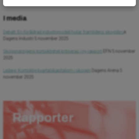
I media
Debatt: En föråldrad industrimodell hotar framtidens skogsbru
k
Dagens Industri 5 november 2025
Skogsnäringens kortsiktighet kritiseras i ny rapport
EFN 5 november
2025
Ledare: Kortsiktig kvartalskapitalism i skogen
Dagens Arena 5
november 2025
Rapporter