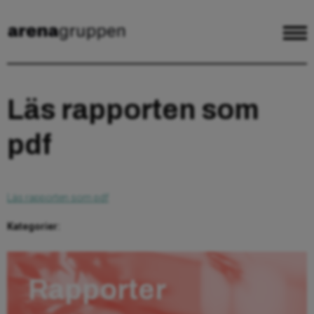
Läs rapporten som
pdf
Läs rapporten som pdf
Kategorier:
Rapporter