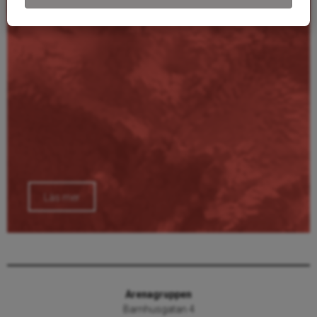
Läs mer
Arenagruppen
Barnhusgatan 4