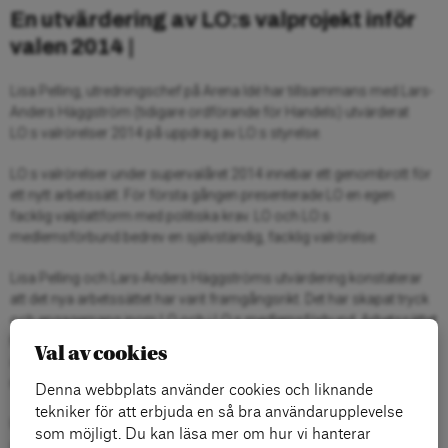
En utvärdering av LO:s valprojekt inför
valen 2014 |
Lisa Pelling, utredningschef på Arena Idé har tillsammans med Lars-
Anders Häggström (tidigare ordförande för Handels) utvärderat
LO:s valrörelser 2014 på uppdrag av LO:s styrelse.
LO:s valrörelser under supervalåret 2014 innebar ett genombrott för
ett nytt arbetssätt. För första gången presenterade LO en egen
facklig valplattform med politiska krav. LO och LO:s
medlemsförbund bedrev en självständig, facklig valrörelse.
Lisa Pelling och Lars-Anders Häggströms utvärdering konstaterar
att det nya arbetssättet har varit framgångsrikt. Det har skapat tryck
och engagemang inom LO och i LO:s medlemsförbund. Arbetssättet
har därmed på ett avgörande sätt bidragit till att uppfylla det
Val av cookies
övergripande målet för LO:s valarbete: en socialdemokratiskt ledd
regering.
Denna webbplats använder cookies och liknande
tekniker för att erbjuda en så bra användarupplevelse
Utvärderingen bygger på en mängd dokument: styrelsebeslut,
som möjligt. Du kan läsa mer om hur vi hanterar
strategidokument, valmaterial, pressklipp och andras analyser.