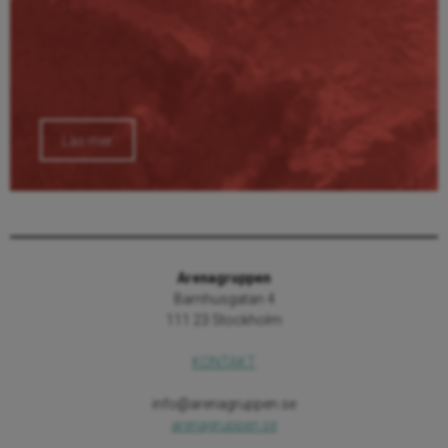
Läs mer
Arenagruppen
Barnhusgatan 4
111 23 Stockholm
KONTAKT
info@arenagruppen.se
arenagruppen.se