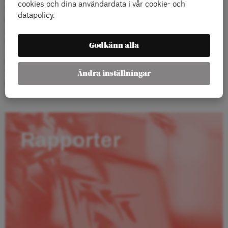
cookies och dina användardata i vår cookie- och
Slutsatser bygger framför allt på direkta och skriftliga intervjuer med
datapolicy.
LO:s förbund och distrikt, samt med LO:s ledning och centrala
socialdemokratiska företrädare. Sammanlagt har 53 personer
intervjuats.
Godkänn alla
Den del av utvärderingen som rör kampanjen, kampanjbudskapet
”Sverige kan bättre”, den betalda mediekampanjen och LO:s
Ändra inställningar
kommunikation via sociala och digitala medier har gjorts av Arena
Opinion.
Rapporter