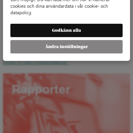
cookies och dina användardata i vår cookie- och
Media
datapolicy.
Dagens Arena:
Kan kapitalism och demokrati samexistera?
Godkänn alla
Sub Rosa:
”En intressant essä av Ingemar Lindberg om kapitalism,
demokrati, globalisering, nationalism och hur vänstern ska förhålla
Ändra inställningar
sig till det hela. Lindberg har en bakgrund som utredare på LO och
som statssekreterare. Han är även författare till flera intressanta
böcker. En sann rörelseintellektuell.”
Rapporter