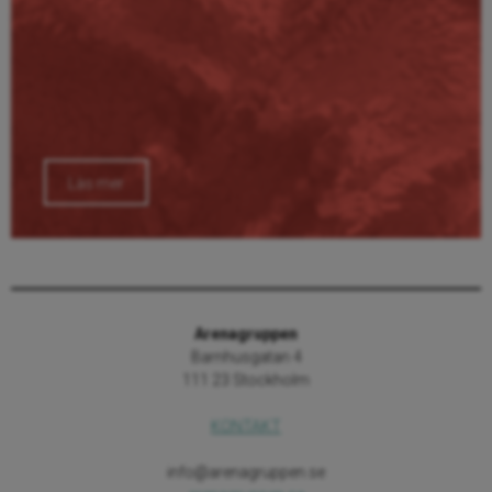
Läs mer
Arenagruppen
Barnhusgatan 4
111 23 Stockholm
KONTAKT
info@arenagruppen.se