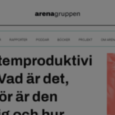
R
RAPPORTER
PODDAR
BÖCKER
PROJEKT
OM AREN
temproduktivi
 Vad är det,
ör är den
ig och hur