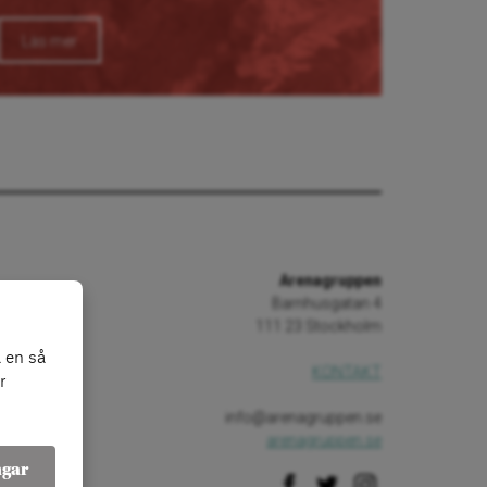
Läs mer
Arenagruppen
Barnhusgatan 4
111 23 Stockholm
 en så
KONTAKT
r
info@arenagruppen.se
arenagruppen.se
ngar