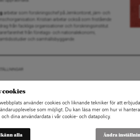
tt upprätthålla.
rg
arbetar som forskningschef på Jernkontoret, järn- och
anschorganisation. Kristian arbetar också som fristående
rag från fackliga organisationer och forskningsinstitut.
karerfarenhet från företags- och nationalekonomi,
ramtidsstudier och samhällsbyggande.
STÄLLNINGAR
v cookies
ebbplats använder cookies och liknande tekniker för att erbjuda
ändarupplevelse som möjligt. Du kan läsa mer om hur vi hantera
 och dina användardata i vår cookie- och datapolicy.
känn alla
Ändra inställni