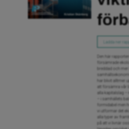
förb
Ladda ner rap
Den här rapporten
försämrade ekolog
breddad och mer l
samhällsekonomiska
har blivit alltmer
att försämra vår l
alla kapitalslag –
– i samhällets bal
formidabel men he
vi utformar det e
alla typer av fra
på att vi livnär os