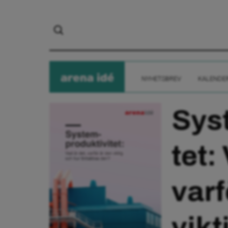
arena
ide
NYHETSBREV
KALENDE
Sys
tet:
varf
vikt