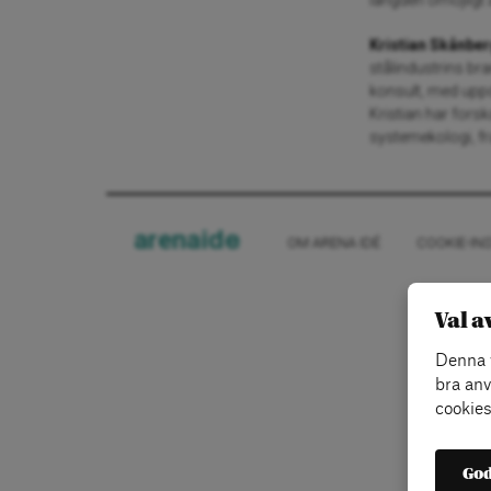
längden omöjligt a
Kristian Skånbe
stålindustrins br
konsult, med uppd
Kristian har fors
systemekologi, f
arena
ide
OM ARENA IDÉ
COOKIE-IN
Val a
Denna w
bra anv
cookies
God