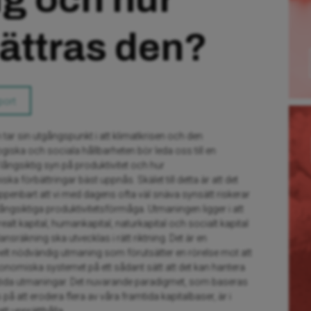
ättras den?
port
 tar sin utgångspunkt i att klimatkrisen och den
iska och sociala hållbarheten bör leda oss till en
ångsiktig syn på produktivitet och hur
 förbättringar bäst uppnås. Skälet till detta är att det
 uppenbart att vi med dagens ofta väl snäva synsätt riskerar
ångsiktiga produktivitetsförmåga. Utmaningen ligger i att
 realt kapital, humankapital, naturkapital och socialt kapital
ansräkning ska utvecklas i rätt riktning. Det är en
lt nödvändig utmaning som förutsätter en rörelse mot att
konomiska systemet på ett sådant sätt att det kan hantera
mtida utmaningar. Det nuvarande paradigmet, som baseras
s på att erodera flera av våra framtida kapitalbaser, är i