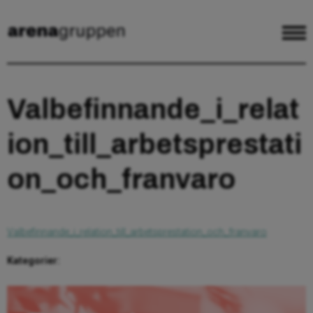
Valbefinnande_i_relat
ion_till_arbetsprestati
on_och_franvaro
Valbefinnande_i_relation_till_arbetsprestation_och_franvaro
Kategorier: