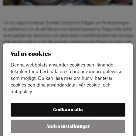
I en ny rapport belyser Sverker Lindström frågan om finansieringen
av partierna och de allt fler personvalskampanjerna. Rapporten lyfter
även partiernas ekonomi och skandalen med Moderaternas hemliga
mångmiljongåvor och dåvarande justitieminister Beatrice Asks och
regeringens fördröjning av lagstiftningen.
Val av cookies
Läs rapporten här
.
Denna webbplats använder cookies och liknande
tekniker för att erbjuda en så bra användarupplevelse
Kategorier:
som möjligt. Du kan läsa mer om hur vi hanterar
cookies och dina användardata i vår cookie- och
Allmänt
,
Blogg
datapolicy.
Rapporter
Godkänn alla
Ändra inställningar