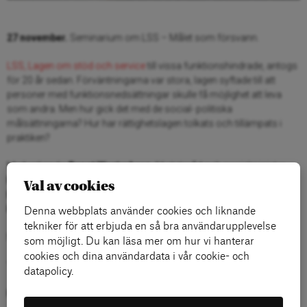
27 november.
Seminarium om LSS – Målet som försvann.
LSS, Lagen om stöd och service
till vissa funktionshindrade, antogs
för 20 år sedan. Förväntningarna var stora, lagen syftade till att
personer med funktionsnedsättningar skulle få möjlighet att leva
som andra. Men hur gick det med de social- politiska
målsättningarna? Hur har rättighetslagen tolkats och tillämpats i
praktiken?
Medverkande:
Bengt Westerberg
, fd statsråd och socialminister,
Heike Erkers
, ordförande Akademikerförbundet SSR,
Ingrid
Val av cookies
Burman
, ordförande Handikappförbunden och
Thomas
Hammarberg
, fd kommissionär för mänskliga rättigheter.
Denna webbplats använder cookies och liknande
tekniker för att erbjuda en så bra användarupplevelse
Moderator:
Boa Ruthström
, Arena Idé.
som möjligt. Du kan läsa mer om hur vi hanterar
cookies och dina användardata i vår cookie- och
Your browser does not support iframes.
datapolicy.
Kategorier: