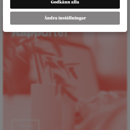
Godkänn alla
ArenaPlay
Ändra inställningar
Rapporter
Läs mer