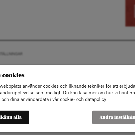
STÄLLNINGAR
v cookies
ebbplats använder cookies och liknande tekniker för att erbjuda
ändarupplevelse som möjligt. Du kan läsa mer om hur vi hantera
 och dina användardata i vår cookie- och datapolicy.
känn alla
Ändra inställni