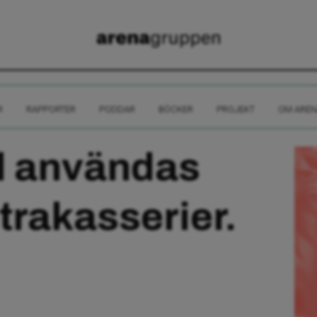
R
RAPPORTER
PODDAR
BÖCKER
PROJEKT
OM AREN
al användas
trakasserier.