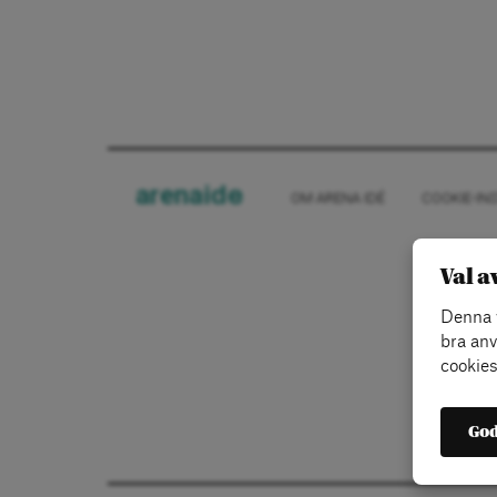
arena
ide
OM ARENA IDÉ
COOKIE-IN
Val a
Denna w
bra anv
cookies
God