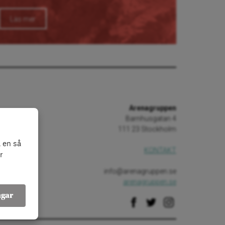
Läs mer
Arenagruppen
Barnhusgatan 4
111 23 Stockholm
 en så
KONTAKT
r
info@arenagruppen.se
arenagruppen.se
ngar