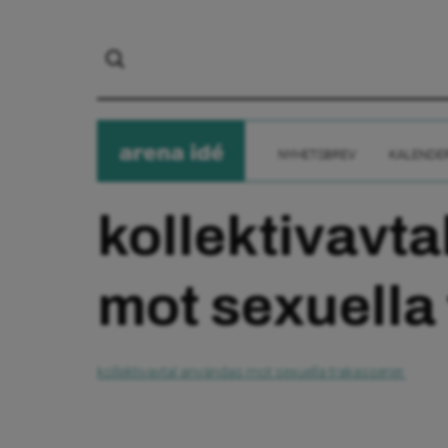
arena
ide
NYHETSBREV
KALENDE
kollektivavt
mot sexuella 
kollektivavtal användas mot sexuella trakasserier.