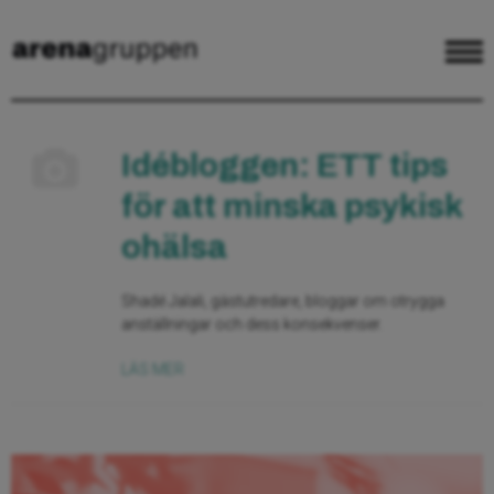
Idébloggen: ETT tips
för att minska psykisk
ohälsa
Shadé Jalali, gästutredare, bloggar om otrygga
anställningar och dess konsekvenser.
LÄS MER