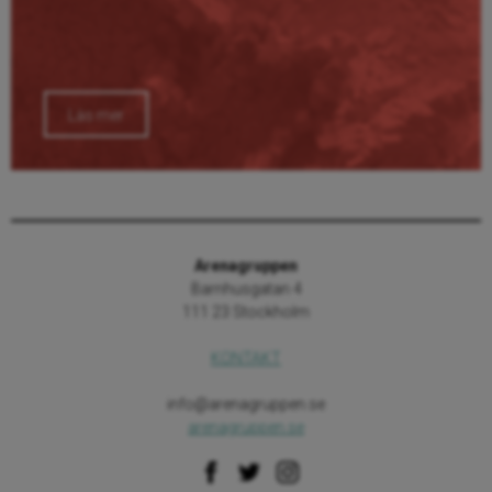
Läs mer
Arenagruppen
Barnhusgatan 4
111 23 Stockholm
KONTAKT
info@arenagruppen.se
arenagruppen.se