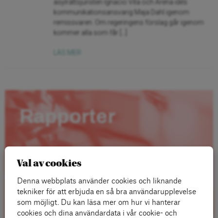
asylrättsjuristen Ignacio Vita och Arena idés
kommunikationsansvarig Maja Dahl igenom
remissvaren. Om regeringens förslag går igenom
kommer alla som får […]
LÄS MER
Rapporter
Val av cookies
Denna webbplats använder cookies och liknande
tekniker för att erbjuda en så bra användarupplevelse
som möjligt. Du kan läsa mer om hur vi hanterar
cookies och dina användardata i vår cookie- och