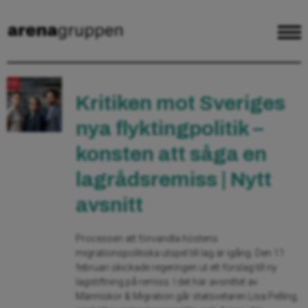
Kritiken mot Sveriges
nya flyktingpolitik –
konsten att såga en
lagrådsremiss | Nytt
avsnitt
Processen att förvandla höstens
migrationspolitiska utspel till lag är igång. Den 11
februari skickade regeringen ut ett förslag till ny
lagstiftning på remiss. I det här avsnittet av
Människor & Migration går statsvetaren Lisa Pelling,