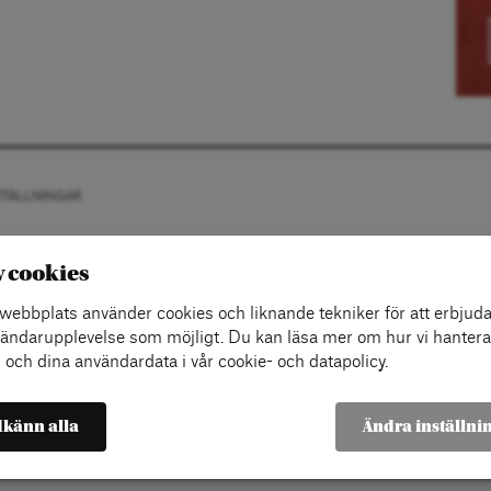
STÄLLNINGAR
v cookies
ebbplats använder cookies och liknande tekniker för att erbjuda
ändarupplevelse som möjligt. Du kan läsa mer om hur vi hantera
 och dina användardata i vår cookie- och datapolicy.
känn alla
Ändra inställni