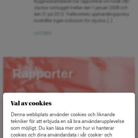
Byggnadsarbetaren har rapporterat om totalt 280
olyckor vid bygget mellan den 1 januari 2008 och
den 31 juli 2013. Trafikverkets upphandlingspolicy
innehåller ingen nollvision för olyckor, […]
LÄS MER
Rapporter
Val av cookies
Denna webbplats använder cookies och liknande
tekniker för att erbjuda en så bra användarupplevelse
som möjligt. Du kan läsa mer om hur vi hanterar
cookies och dina användardata i vår cookie- och