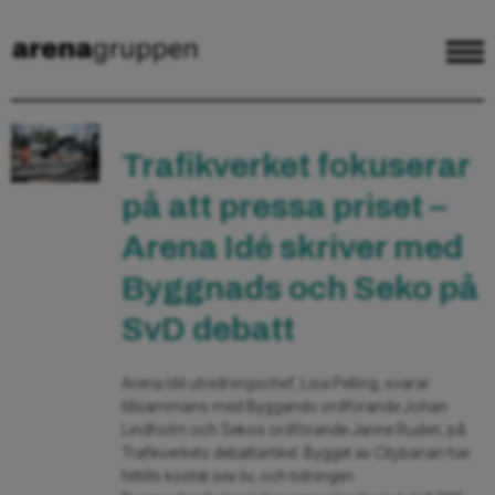
Trafikverket fokuserar
på att pressa priset –
Arena Idé skriver med
Byggnads och Seko på
SvD debatt
Arena Idé utredningschef, Lisa Pelling, svarar
tillsammans med Byggands ordförande Johan
Lindholm och Sekos ordförande Janne Ruden, på
Trafikverkets debattartikel. Bygget av Citybanan har
hittills kostat sex liv, och tidningen