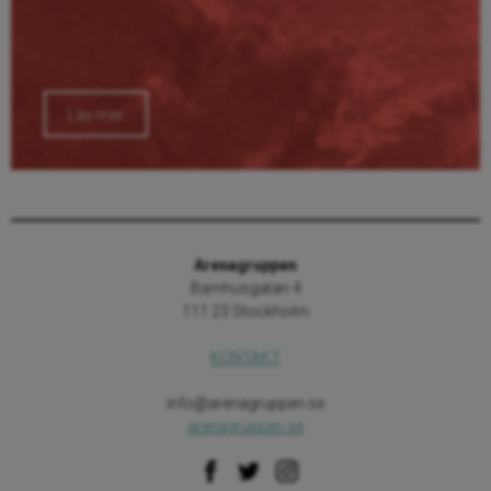
Läs mer
Arenagruppen
Barnhusgatan 4
111 23 Stockholm
KONTAKT
info@arenagruppen.se
arenagruppen.se