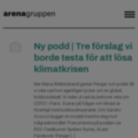
Ny podd | Tre förslag vi
borde testa för att lösa
klimatkrisen
När Maria Wetterstrand gästar Pengar och politik får
vi veta vad hon egentligen tycker om en global
koldioxidskatt. Vi reder ut vad du behöver veta om
COP21 i Paris. Svarar på frågan om tillväxt är
förenligt med koldioxidneutraitet. Och Sandro
Scocco bygger en modell med tre steg mot
tvågradersmålet. Prenumerera på podden via:
RSS: Feedburner Spelare: Itunes, Acast
Facebook: Pengar […]